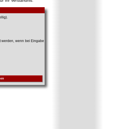
ür Ihr Verständnis.
lig).
et werden, wenn bei Eingabe
hen