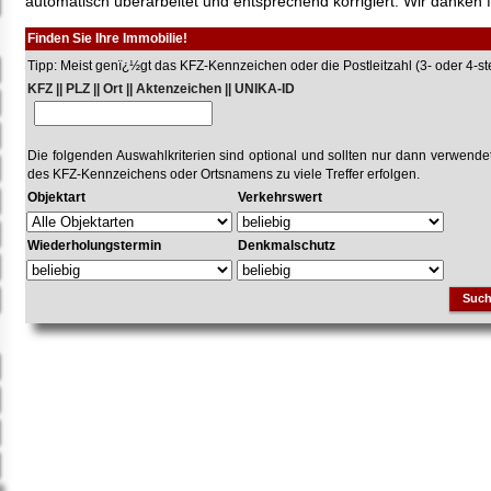
automatisch überarbeitet und entsprechend korrigiert. Wir danken f
Finden Sie Ihre Immobilie!
Tipp: Meist genï¿½gt das KFZ-Kennzeichen oder die Postleitzahl (3- oder 4-stel
KFZ || PLZ || Ort || Aktenzeichen || UNIKA-ID
Die folgenden Auswahlkriterien sind optional und sollten nur dann verwend
des KFZ-Kennzeichens oder Ortsnamens zu viele Treffer erfolgen.
Objektart
Verkehrswert
Wiederholungstermin
Denkmalschutz
Suc