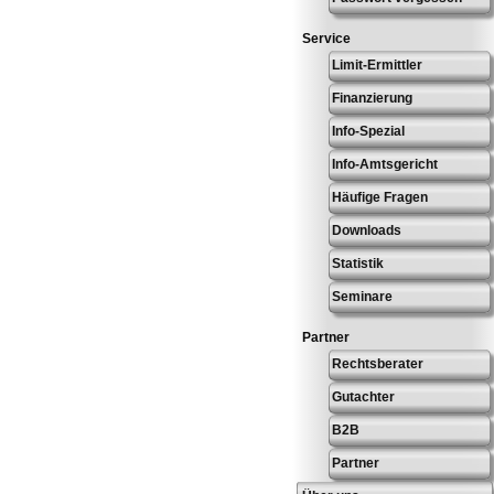
Service
Limit-Ermittler
Finanzierung
Info-Spezial
Info-Amtsgericht
Häufige Fragen
Downloads
Statistik
Seminare
Partner
Rechtsberater
Gutachter
B2B
Partner