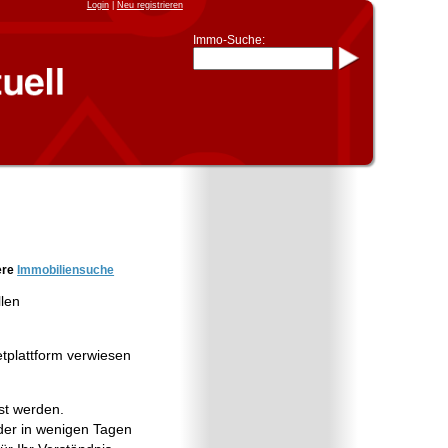
Login
|
Neu registrieren
Immo-Suche:
Immo-Schnellsuche nach:
- KFZ-Kennzeichen
* Postleitzahl (1- bis 5-stellig)
* Ortsname
- Aktenzeichen
- UNIKA-ID
* Suche verfeinern durch
Kombinieren
z.B.:
15 Frankfurt
für
Frankfurt/Oder
und
6 Frankfurt
für Frankfurt am
Main
Immobiliensuche
ere
Immobiliensuche
nach Kreis
llen
nach Amtsgericht
etplattform verwiesen
st werden.
er in wenigen Tagen