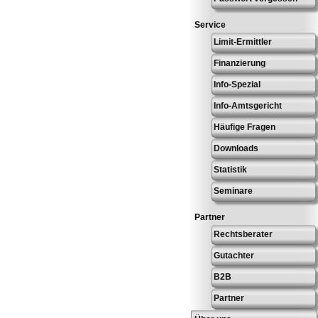
Service
Limit-Ermittler
Finanzierung
Info-Spezial
Info-Amtsgericht
Häufige Fragen
Downloads
Statistik
Seminare
Partner
Rechtsberater
Gutachter
B2B
Partner