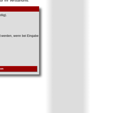
ür Ihr Verständnis.
lig).
et werden, wenn bei Eingabe
hen