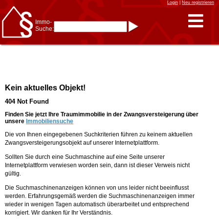
Login
|
Neu registrieren
Immo-
Suche:
Immo-Schnellsuche nach:
- KFZ-Kennzeichen
* Postleitzahl (1- bis 5-stellig)
* Ortsname
- Aktenzeichen
- UNIKA-ID
* Suche verfeinern durch
Kein aktuelles Objekt!
Kombinieren
z.B.:
15 Frankfurt
für
404 Not Found
Frankfurt/Oder
und
6 Frankfurt
für Frankfurt
am Main
Finden Sie jetzt Ihre Traumimmobilie in der Zwangsversteigerung über
unsere
Immobiliensuche
Immobiliensuche
Die von Ihnen eingegebenen Suchkriterien führen zu keinem aktuellen
nach Kreis
Zwangsversteigerungsobjekt auf unserer Internetplattform.
nach Amtsgericht
Sollten Sie durch eine Suchmaschine auf eine Seite unserer
Internetplattform verwiesen worden sein, dann ist dieser Verweis nicht
gültig.
Die Suchmaschinenanzeigen können von uns leider nicht beeinflusst
werden. Erfahrungsgemäß werden die Suchmaschinenanzeigen immer
wieder in wenigen Tagen automatisch überarbeitet und entsprechend
korrigiert. Wir danken für Ihr Verständnis.