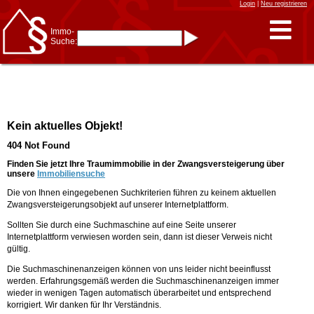
Login
|
Neu registrieren
Immo-
Suche:
Immo-Schnellsuche nach:
- KFZ-Kennzeichen
* Postleitzahl (1- bis 5-stellig)
* Ortsname
- Aktenzeichen
- UNIKA-ID
* Suche verfeinern durch
Kein aktuelles Objekt!
Kombinieren
z.B.:
15 Frankfurt
für
404 Not Found
Frankfurt/Oder
und
6 Frankfurt
für Frankfurt
am Main
Finden Sie jetzt Ihre Traumimmobilie in der Zwangsversteigerung über
unsere
Immobiliensuche
Immobiliensuche
Die von Ihnen eingegebenen Suchkriterien führen zu keinem aktuellen
nach Kreis
Zwangsversteigerungsobjekt auf unserer Internetplattform.
nach Amtsgericht
Sollten Sie durch eine Suchmaschine auf eine Seite unserer
Internetplattform verwiesen worden sein, dann ist dieser Verweis nicht
gültig.
Die Suchmaschinenanzeigen können von uns leider nicht beeinflusst
werden. Erfahrungsgemäß werden die Suchmaschinenanzeigen immer
wieder in wenigen Tagen automatisch überarbeitet und entsprechend
korrigiert. Wir danken für Ihr Verständnis.