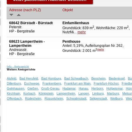
Adresse (nach PLZ)
Objekt
68642 Bürstadt - Bürstadt
Einfamilienhaus
Peterstr.
2
2
Grundstück: 839 m
, Wohnfläche: 220 m
,
HP - Bergstraße
Nutzfl&...
mehr
68623 Lampertheim -
Penthouse
Lampertheim
Anteil: 5,19%, Aufteilungsplan Nr. 262,
Andreasstr.
2
mehr
Grundstück: 2.001 m
HP - Bergstraße
Info - Amtsgericht
Weitere Amtsgerichte
Alsfeld,
Bad Hersfeld,
Bad Homburg,
Bad Schwalbach,
Bensheim,
Biedenkopf,
Bü
Dillenburg,
Eschwege,
Frankenberg,
Frankfurt am Main,
Frankfurt-Höchst,
Friedb
Gelnhausen,
Gießen,
Groß-Gerau,
Hadamar,
Hanau,
Herborn,
Hofgeismar,
Hünf
Kirchhain,
Korbach,
Königstein,
Lampertheim,
Langen,
Limburg,
Marburg,
Melsu
Offenbach,
Rüdesheim,
Rüsselsheim,
Schwalmstadt,
Seligenstadt,
Weilburg,
Wetz