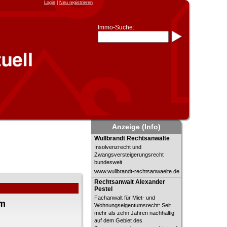
Login
|
Neu registrieren
Immo-Suche:
Immo-Schnellsuche nach:
- KFZ-Kennzeichen
* Postleitzahl (1- bis 5-stellig)
* Ortsname
- Aktenzeichen
- UNIKA-ID
* Suche verfeinern durch
Kombinieren
z.B.:
15 Frankfurt
für
Frankfurt/Oder
und
6 Frankfurt
für Frankfurt am
Main
Anzeige
(Info)
Immobiliensuche
Wullbrandt Rechtsanwälte
Wullbrandt Rechtsanwälte
Insolvenzrecht und
nach Kreis
Zwangsversteigerungsrecht
nach Amtsgericht
bundesweit
www.wullbrandt-rechtsanwaelte.de
Rechtsanwalt Alexander Pestel
Rechtsanwalt Alexander
Pestel
Fachanwalt für Miet- und
im
Wohnungseigentumsrecht: Seit
mehr als zehn Jahren nachhaltig
auf dem Gebiet des