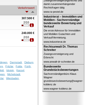
Zwangsversteigerungsrechts und
damit zusammenhängender
Rechtsfragen tätig
Verkehrswert
www.ra-pestel.de
Industrierat – Immobilien und
Industrierat – Immobilien und
307.500 €
Mobilien - Sachverständige
Mobilien - Sachverständige
bundesweite Bewertung und Verkauf
2/10
bundesweite Bewertung und
Verkauf
Die erste Adresse für Immobilien
240.000 €
und Mobilien Gutachten und
2/10
Verkauf/Vermietung.
www.industrierat.de
Rechtsanwalt Dr. Thomas Schreiter
Rechtsanwalt Dr. Thomas
Schreiter
Zwangsversteigerung und
Erbrecht
www.anwalt-dr-schreiter.de
dingen,
Darmstadt,
Dieburg,
Bundesweite
erg,
Fritzlar,
Fulda,
Fürth,
Bundesweite
Grundstücksbewertungen
Grundstücksbewertungen
eld,
Idstein,
Kassel,
Sachverständigenbüro Klaus
ngen,
Michelstadt,
Wagner
lar,
Wiesbaden,
grundstuecksbewertung@wagner-
koblenz.de
www.wagner-koblenz.de