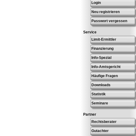
Login
Neu registrieren
Passwort vergessen
Service
Limit-Ermittler
Finanzierung
Info-Spezial
Info-Amtsgericht
Häufige Fragen
Downloads
Statistik
Seminare
Partner
Rechtsberater
Gutachter