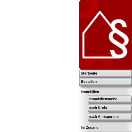
Startseite
Bestellen
Immobilien
Immobiliensuche
nach Kreis
nach Amtsgericht
Ihr Zugang