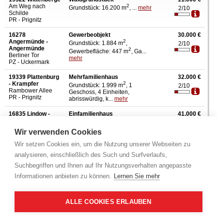
Am Weg nach
2
Grundstück: 16.200 m
, ...
mehr
2/10
Schilde
PR - Prignitz
16278
Gewerbeobjekt
30.000 €
Angermünde -
2
Grundstück: 1.884 m
,
2/10
Angermünde
2
Gewerbefläche: 447 m
, Ga...
Berliner Tor
mehr
PZ - Uckermark
19339 Plattenburg
Mehrfamilienhaus
32.000 €
- Krampfer
2
Grundstück: 1.999 m
, 1
2/10
Rambower Allee
Geschoss, 4 Einheiten,
PR - Prignitz
abrisswürdig, k...
mehr
16835 Lindow -
Einfamilienhaus
41.000 €
Klosterheide
2
Grundstück: 25.010 m
, 1
3/10
Kramnitzer Weg
Geschoss, teilunterkellert,
Wir verwenden Cookies
KY - Ostprignitz-
Carport, i...
mehr
Ruppin
Wir setzen Cookies ein, um die Nutzung unserer Webseiten zu
analysieren, einschließlich des Such und Surfverlaufs,
19339 Plattenburg
Wohnhaus
46.000 €
- Ponitz
2
Grundstück: 2.839 m
,
2/10
Suchbegriffen und Ihnen auf Ihr Nutzungsverhalten angepasste
Ponitzer Str.
2
Wohnfläche: 128 m
, 1 Ges...
Informationen anbieten zu können.
Lernen Sie mehr
PR - Prignitz
mehr
16845 Vichel
Reihenhaus
67.000 €
Dorfstr.
Aufteilungsplan Nr. 2, Grundstück:
ALLE COOKIES ERLAUBEN
2/10
KY - Ostprignitz-
2
2.835 m
, Wohnfläche: 1...
mehr
Ruppin