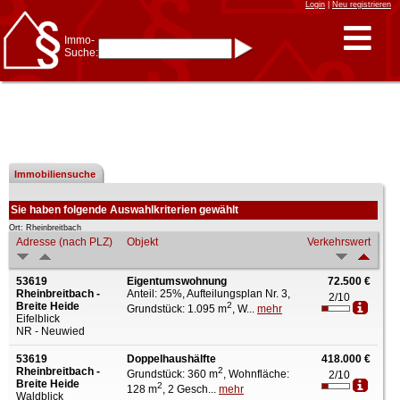
Login
|
Neu registrieren
Immo-
Suche:
Immo-Schnellsuche nach:
- KFZ-Kennzeichen
* Postleitzahl (1- bis 5-stellig)
* Ortsname
- Aktenzeichen
- UNIKA-ID
* Suche verfeinern durch
Kombinieren
2 Treffer
Immobiliensuche
z.B.:
15 Frankfurt
für
Frankfurt/Oder
und
6 Frankfurt
für Frankfurt
am Main
Sie haben folgende Auswahlkriterien gewählt
Immobiliensuche
Ort: Rheinbreitbach
Adresse (nach PLZ)
Objekt
Verkehrswert
nach Kreis
nach Amtsgericht
53619
Eigentumswohnung
72.500 €
Rheinbreitbach -
Anteil: 25%, Aufteilungsplan Nr. 3,
2/10
Breite Heide
2
Grundstück: 1.095 m
, W...
mehr
Eifelblick
NR - Neuwied
53619
Doppelhaushälfte
418.000 €
Rheinbreitbach -
2
Grundstück: 360 m
, Wohnfläche:
2/10
Breite Heide
2
128 m
, 2 Gesch...
mehr
Waldblick