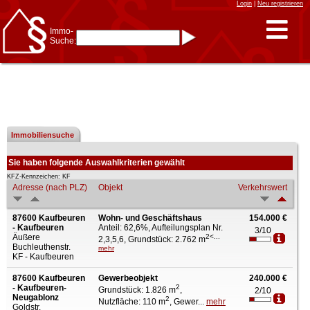
Login
|
Neu registrieren
Immo-
Suche:
Immo-Schnellsuche nach:
- KFZ-Kennzeichen
* Postleitzahl (1- bis 5-stellig)
* Ortsname
- Aktenzeichen
- UNIKA-ID
* Suche verfeinern durch
Kombinieren
3 Treffer
Immobiliensuche
z.B.:
15 Frankfurt
für
Frankfurt/Oder
und
6 Frankfurt
für Frankfurt
am Main
Sie haben folgende Auswahlkriterien gewählt
Immobiliensuche
KFZ-Kennzeichen: KF
Adresse (nach PLZ)
Objekt
Verkehrswert
nach Kreis
nach Amtsgericht
87600 Kaufbeuren
Wohn- und Geschäftshaus
154.000 €
- Kaufbeuren
Anteil: 62,6%, Aufteilungsplan Nr.
3/10
Äußere
2<...
2,3,5,6, Grundstück: 2.762 m
Buchleuthenstr.
mehr
KF - Kaufbeuren
87600 Kaufbeuren
Gewerbeobjekt
240.000 €
- Kaufbeuren-
2
Grundstück: 1.826 m
,
2/10
Neugablonz
2
Nutzfläche: 110 m
, Gewer...
mehr
Goldstr.