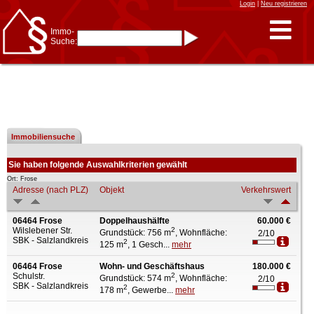
Login
|
Neu registrieren
Immo-
Suche:
Immo-Schnellsuche nach:
- KFZ-Kennzeichen
* Postleitzahl (1- bis 5-stellig)
* Ortsname
- Aktenzeichen
- UNIKA-ID
* Suche verfeinern durch
Kombinieren
2 Treffer
Immobiliensuche
z.B.:
15 Frankfurt
für
Frankfurt/Oder
und
6 Frankfurt
für Frankfurt
am Main
Sie haben folgende Auswahlkriterien gewählt
Immobiliensuche
Ort: Frose
Adresse (nach PLZ)
Objekt
Verkehrswert
nach Kreis
nach Amtsgericht
06464 Frose
Doppelhaushälfte
60.000 €
Wilslebener Str.
2
Grundstück: 756 m
, Wohnfläche:
2/10
SBK - Salzlandkreis
2
125 m
, 1 Gesch...
mehr
06464 Frose
Wohn- und Geschäftshaus
180.000 €
Schulstr.
2
Grundstück: 574 m
, Wohnfläche:
2/10
SBK - Salzlandkreis
2
178 m
, Gewerbe...
mehr