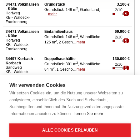
34471 Volkmarsen
Grundstück
3.100 €
- Külte
2
Grundstück: 149 m
, Gartenland,
2/10
Hortweg
...
mehr
KB - Waldeck-
Frankenberg
34471 Volkmarsen
Einfamilienhaus
69.900 €
- Külte
2
Grundstück: 148 m
, Wohnfläche:
2/10
Hortweg
2
125 m
, 2 Gesch...
mehr
KB - Waldeck-
Frankenberg
34497 Korbach -
Doppelhaushälfte
130.000 €
Korbach
2
Grundstück: 301 m
, Wohnfläche:
2/10
Sandweg
2
84 m
, 1 Gescho...
mehr
KB - Waldeck-
Frankenberg
Wir verwenden Cookies
34549 Edertal -
Mehrfamilienhaus
250.000 €
Kleinern
2
Grundstück: 989 m
, Wohnfläche:
2/10
Wir setzen Cookies ein, um die Nutzung unserer Webseiten zu
Bergstr.
2
301 m
, Nutzfl&...
mehr
KB - Waldeck-
analysieren, einschließlich des Such und Surfverlaufs,
Frankenberg
Suchbegriffen und Ihnen auf Ihr Nutzungsverhalten angepasste
35066
Landwirtschaftsfläche
10.868 €
Informationen anbieten zu können.
Lernen Sie mehr
Frankenberg -
2
Grundstück: 10.868 m
, ...
mehr
2/10
Viermünden
Im Wachenbach
ALLE COOKIES ERLAUBEN
KB - Waldeck-
Frankenberg