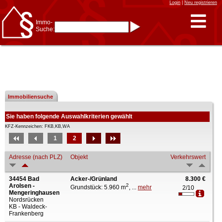
Login
|
Neu registrieren
Immo-
Suche:
Immo-Schnellsuche nach:
- KFZ-Kennzeichen
* Postleitzahl (1- bis 5-stellig)
* Ortsname
- Aktenzeichen
- UNIKA-ID
* Suche verfeinern durch
Kombinieren
11 Treffer
Immobiliensuche
z.B.:
15 Frankfurt
für
Frankfurt/Oder
und
6 Frankfurt
für Frankfurt
am Main
Sie haben folgende Auswahlkriterien gewählt
Immobiliensuche
KFZ-Kennzeichen: FKB,KB,WA
nach Kreis
1
2
nach Amtsgericht
Adresse (nach PLZ)
Objekt
Verkehrswert
34454 Bad
Acker-/Grünland
8.300 €
Arolsen -
2
Grundstück: 5.960 m
, ...
mehr
2/10
Mengeringhausen
Nordsrücken
KB - Waldeck-
Frankenberg