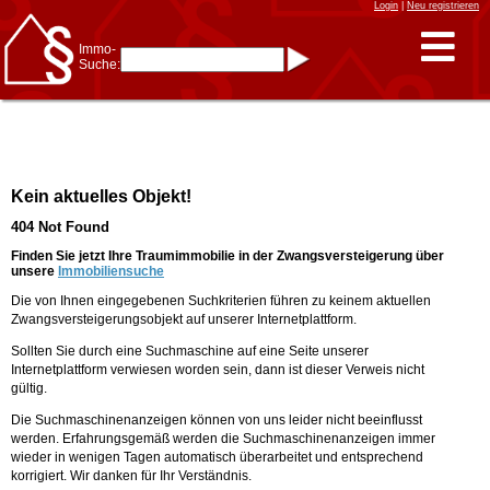
Login
|
Neu registrieren
Immo-
Suche:
Immo-Schnellsuche nach:
- KFZ-Kennzeichen
* Postleitzahl (1- bis 5-stellig)
* Ortsname
- Aktenzeichen
- UNIKA-ID
* Suche verfeinern durch
Kein aktuelles Objekt!
Kombinieren
z.B.:
15 Frankfurt
für
404 Not Found
Frankfurt/Oder
und
6 Frankfurt
für Frankfurt
am Main
Finden Sie jetzt Ihre Traumimmobilie in der Zwangsversteigerung über
unsere
Immobiliensuche
Immobiliensuche
Die von Ihnen eingegebenen Suchkriterien führen zu keinem aktuellen
nach Kreis
Zwangsversteigerungsobjekt auf unserer Internetplattform.
nach Amtsgericht
Sollten Sie durch eine Suchmaschine auf eine Seite unserer
Internetplattform verwiesen worden sein, dann ist dieser Verweis nicht
gültig.
Die Suchmaschinenanzeigen können von uns leider nicht beeinflusst
werden. Erfahrungsgemäß werden die Suchmaschinenanzeigen immer
wieder in wenigen Tagen automatisch überarbeitet und entsprechend
korrigiert. Wir danken für Ihr Verständnis.