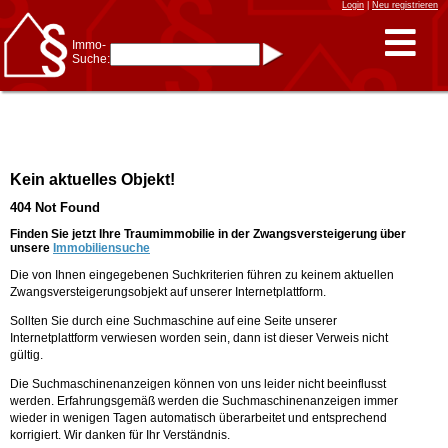
Login
|
Neu registrieren
Immo-
Suche:
Immo-Schnellsuche nach:
- KFZ-Kennzeichen
* Postleitzahl (1- bis 5-stellig)
* Ortsname
- Aktenzeichen
- UNIKA-ID
* Suche verfeinern durch
Kein aktuelles Objekt!
Kombinieren
z.B.:
15 Frankfurt
für
404 Not Found
Frankfurt/Oder
und
6 Frankfurt
für Frankfurt
am Main
Finden Sie jetzt Ihre Traumimmobilie in der Zwangsversteigerung über
unsere
Immobiliensuche
Immobiliensuche
Die von Ihnen eingegebenen Suchkriterien führen zu keinem aktuellen
nach Kreis
Zwangsversteigerungsobjekt auf unserer Internetplattform.
nach Amtsgericht
Sollten Sie durch eine Suchmaschine auf eine Seite unserer
Internetplattform verwiesen worden sein, dann ist dieser Verweis nicht
gültig.
Die Suchmaschinenanzeigen können von uns leider nicht beeinflusst
werden. Erfahrungsgemäß werden die Suchmaschinenanzeigen immer
wieder in wenigen Tagen automatisch überarbeitet und entsprechend
korrigiert. Wir danken für Ihr Verständnis.